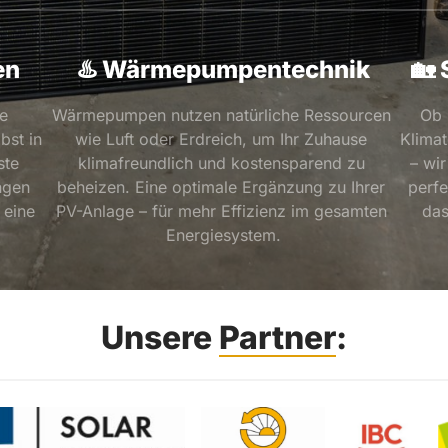
en
♨️ Wärmepumpentechnik
🏡
e 
Wärmepumpen nutzen natürliche Ressourcen 
Ob 
st in 
wie Luft oder Erdreich, um Ihr Zuhause 
Klima
te 
klimafreundlich und kostensparend zu 
– wi
gen 
beheizen. Eine optimale Ergänzung zu Ihrer 
perfe
eine 
PV-Anlage – für mehr Effizienz im gesamten 
das si
Energiesystem.
Unsere 
Partner
: