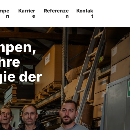
mpe
Karrier
Referenze
Kontak
n
e
n
t
pen, 
re 
e der 