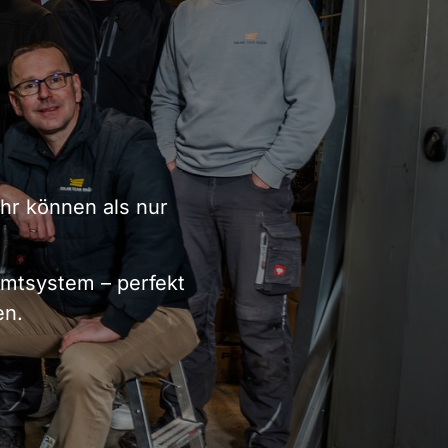
r können als nur 
tsystem – perfekt 
en.