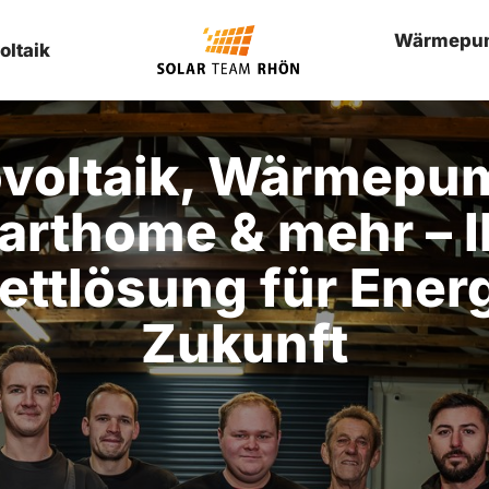
Wärmepu
oltaik
voltaik, Wärmepum
rthome & mehr – Ih
ttlösung für Energi
Zukunft