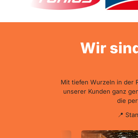
Wir sind
Mit 
tiefen 
Wurzeln 
in 
der 
unserer 
Kunden 
ganz 
gen
die 
per
📍 
Stan