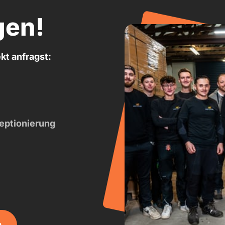
gen!
kt anfragst:
eptionierung
n