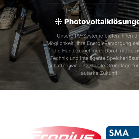
☀️ Photovoltaiklösung
Unsere PV-Systeme bieten Ihnen di
Möglichkeit, Ihre Energieversorgung selb
die Hand zu nehmen. Durch moderns
Technik und intelligente Speicherlösun
schaffen wir eine stabile Grundlage für 
autarke Zukunft.