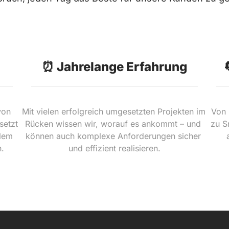
⏰ Jahrelange Erfahrung
on 
Mit vielen erfolgreich umgesetzten Projekten im 
Von 
etzt 
Rücken wissen wir, worauf es ankommt – und 
zu S
lem 
können auch komplexe Anforderungen sicher 
n.
und effizient realisieren.