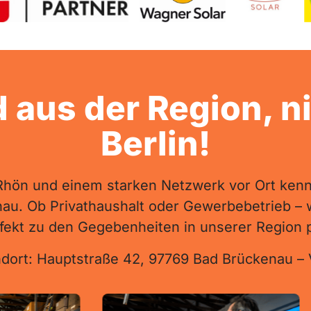
 aus der Region, ni
Berlin!
Rhön 
und 
einem 
starken 
Netzwerk 
vor 
Ort 
kenn
au. 
Ob 
Privathaushalt 
oder 
Gewerbebetrieb 
– 
fekt 
zu 
den 
Gegebenheiten 
in 
unserer 
Region 
dort: 
Hauptstraße 
42, 
97769 
Bad 
Brückenau 
– 