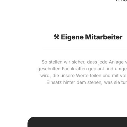
⚒️ Eigene Mitarbeiter
So stellen wir sicher, dass jede Anlage v
geschulten Fachkräften geplant und umges
wird, die unsere Werte teilen und mit vol
Einsatz hinter dem stehen, was sie tu