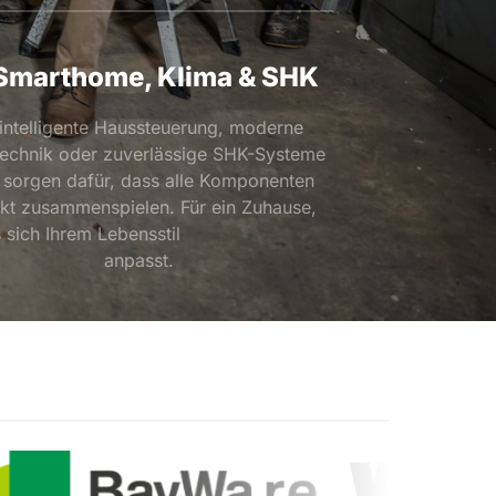
 Smarthome, Klima & SHK
intelligente Haussteuerung, moderne 
technik oder zuverlässige SHK-Systeme 
r sorgen dafür, dass alle Komponenten 
kt zusammenspielen. Für ein Zuhause, 
ch Ihrem Lebensstil                       
anpasst.