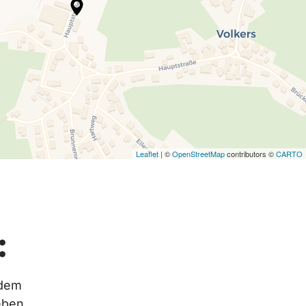
Leaflet
| ©
OpenStreetMap
contributors ©
CARTO
:
dem 
eben.