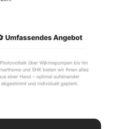
🔄 Umfassendes Angebot
Photovoltaik über Wärmepumpen bis hin 
marthome und SHK bieten wir Ihnen alles 
aus einer Hand – optimal aufeinander 
abgestimmt und individuell geplant.