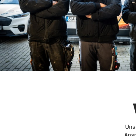
Unse
Ansp